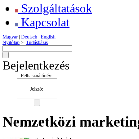
Szolgáltatások
Kapcsolat
Magyar
|
Deutsch
|
English
Nyitólap
>
Tudásbázis
Bejelentkezés
Felhasználónév:
Jelszó:
Nemzetközi marketing