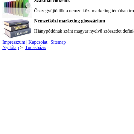
Szakmai cikkeink
Összegyűjtöttük a nemzetközi marketing témában íro
Nemzetközi marketing glosszárium
Hiánypótlónak szánt magyar nyelvű szószedet definí
Impresszum
|
Kapcsolat
|
Sitemap
Nyitólap
>
Tudásbázis