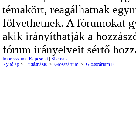
témakört, reagálhatnak egymá
fölvethetnek. A fórumokat g
akik irányíthatják a hozzászó
fórum irányelveit sértő hozz
Impresszum
|
Kapcsolat
|
Sitemap
Nyitólap
>
Tudásbázis
>
Glosszárium
>
Glosszárium F