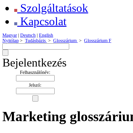
Szolgáltatások
Kapcsolat
Magyar
|
Deutsch
|
English
Nyitólap
>
Tudásbázis
>
Glosszárium
>
Glosszárium F
Bejelentkezés
Felhasználónév:
Jelszó:
Marketing glosszáriu